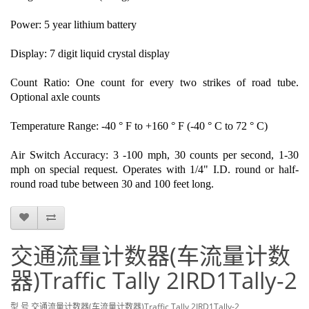
Power: 5 year lithium battery
Display: 7 digit liquid crystal display
Count Ratio: One count for every two strikes of road tube.
Optional axle counts
Temperature Range: -40 ° F to +160 ° F (-40 ° C to 72 ° C)
Air Switch Accuracy: 3 -100 mph, 30 counts per second, 1-30
mph on special request. Operates with 1/4" I.D. round or half-
round road tube between 30 and 100 feet long.
交通流量计数器(车流量计数
器)Traffic Tally 2IRD1Tally-2
型 号 交通流量计数器(车流量计数器)Traffic Tally 2IRD1Tally-2