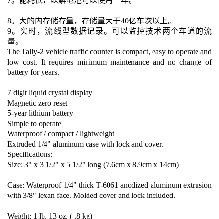
7。能耗低，以解电池可以使用一年。
8。大的内存储存量，存储量大于40亿车次以上。
9。实时，流线型数据记录。可以监控技术两个车道的流
量。
The Tally-2 vehicle traffic counter is compact, easy to operate and
low cost. It requires minimum maintenance and no change of
battery for years.
7 digit liquid crystal display
Magnetic zero reset
5-year lithium battery
Simple to operate
Waterproof / compact / lightweight
Extruded 1/4" aluminum case with lock and cover.
Specifications:
Size: 3" x 3 1/2" x 5 1/2" long (7.6cm x 8.9cm x 14cm)
Case: Waterproof 1/4" thick T-6061 anodized aluminum extrusion
with 3/8" lexan face. Molded cover and lock included.
Weight: 1 lb. 13 oz. ( .8 kg)