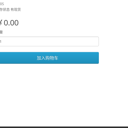
0S
存状态 有现货
￥0.00
量
加入购物车