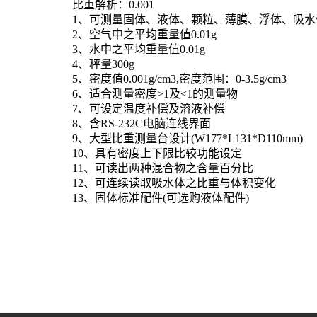
比重解析：
0.001
1、可测量固体、液体、颗粒、薄膜、浮体、吸水
2、空气中之平均重量值0.01g
3、水中之平均重量值0.01g
4、秤量300g
5、密度值0.001g/cm3,密度范围：0-3.5g/cm3
6、适合测量密度>1及<1的测量物
7、可设定温度补偿及溶液补偿
8、含RS-232C电脑连线界面
9、大型比重测量台设计(W177*L131*D110mm)
10、具有密度上下限比较功能设定
11、可读出两种混合物之含量百分比
12、可连续读取吸水体之比重与体积变化
13、固体标准配件
(可选购液体配件)