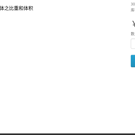
30
体之比重和体积
库
数