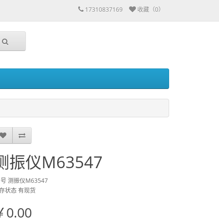
17310837169
收藏（0）
测振仪M63547
 号 测振仪M63547
存状态 有现货
￥0.00